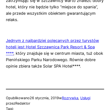
zatrzymując się w Szczawnicy warto znaleźć dobry
hotel, który nie będzie tylko “miejsce do spania”,
ale przede wszystkim obiektem gwarantującym
relaks.
Jednym z najbardziej polecanych przez turystów
hoteli jest Hotel Szczawnica Park Resort & Spa
****
, który znajduje się w centrum miasta, tuż obok
Pienińskiego Parku Narodowego. Równie dobre
opinie zbiera także Solar SPA Hotel****.
Opublikowano
26 stycznia, 2019
w
Rozrywka
, 
Usługi
przez
Redaktor
Tagi: