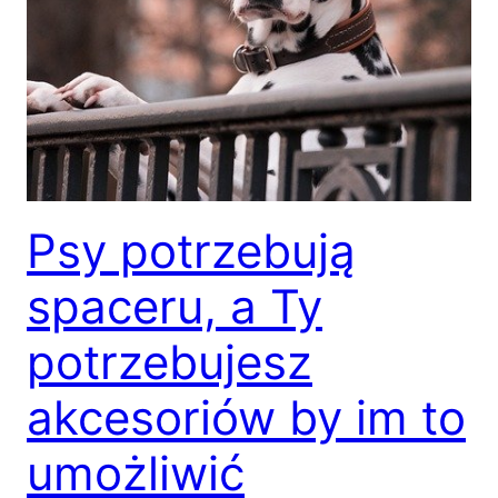
Psy potrzebują
spaceru, a Ty
potrzebujesz
akcesoriów by im to
umożliwić