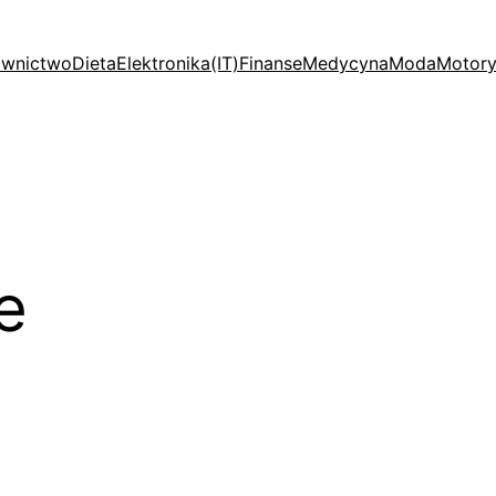
wnictwo
Dieta
Elektronika(IT)
Finanse
Medycyna
Moda
Motory
e