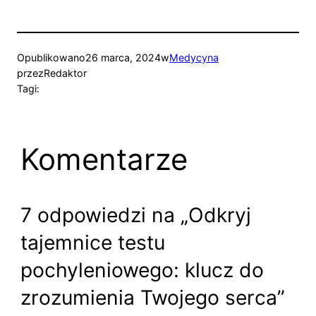
Opublikowano
26 marca, 2024
w
Medycyna
przez
Redaktor
Tagi:
Komentarze
7 odpowiedzi na „Odkryj
tajemnice testu
pochyleniowego: klucz do
zrozumienia Twojego serca”