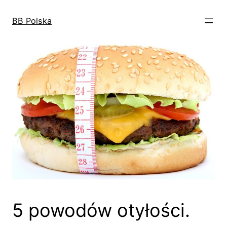
Przejdź
do
BB Polska
treści
5 powodów otyłości.