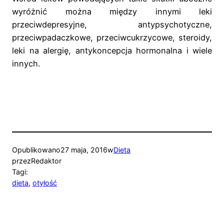
wyróżnić można między innymi leki
przeciwdepresyjne, antypsychotyczne,
przeciwpadaczkowe, przeciwcukrzycowe, steroidy,
leki na alergię, antykoncepcja hormonalna i wiele
innych.
Opublikowano
27 maja, 2016
w
Dieta
przez
Redaktor
Tagi:
dieta
, 
otyłość